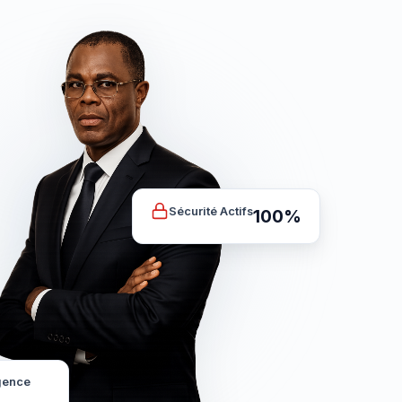
Sécurité Actifs
100%
igence